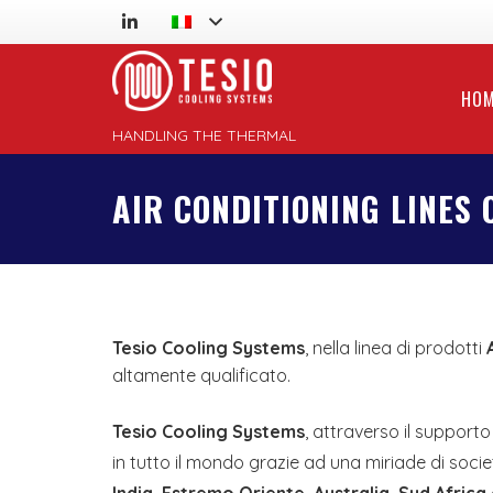
HO
HANDLING THE THERMAL
AIR CONDITIONING LINES
Tesio Cooling Systems
, nella linea di prodotti
altamente qualificato.
Tesio Cooling Systems
, attraverso il supporto
in tutto il mondo grazie ad una miriade di socie