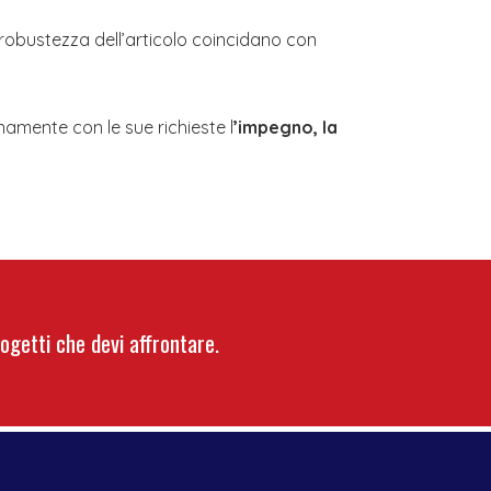
di robustezza dell’articolo coincidano con
namente con le sue richieste l
’impegno, la
ogetti che devi affrontare.