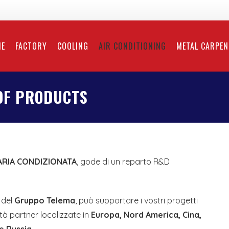
ME
FACTORY
COOLING
AIR CONDITIONING
METAL CARPE
 OF PRODUCTS
ARIA CONDIZIONATA
, gode di un reparto R&D
 del
Gruppo Telema
, può supportare i vostri progetti
tà partner localizzate in
Europa, Nord America, Cina,