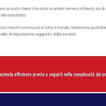
scono ai nostri clienti che sia lo scambio termico richiesto sia 
o del manufatto.
 con marchi riconosciuti in tutto il mondo, testimonia quotidia
ivello di reputazione raggiunto dalla società.
azienda efficiente pronta a seguirti nella complessità dei pr