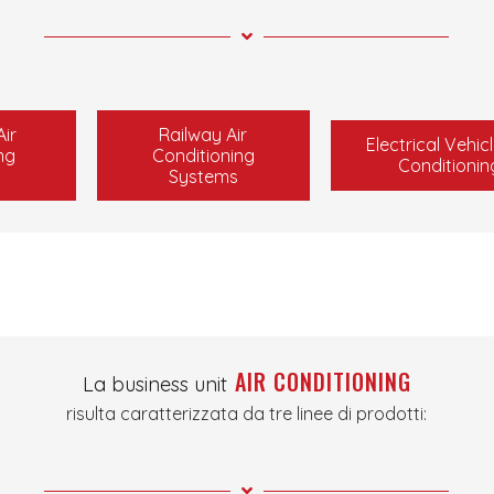
ir
Railway Air
Electrical Vehicl
ng
Conditioning
Conditioni
Systems
AIR CONDITIONING
La business unit
risulta caratterizzata da tre linee di prodotti: