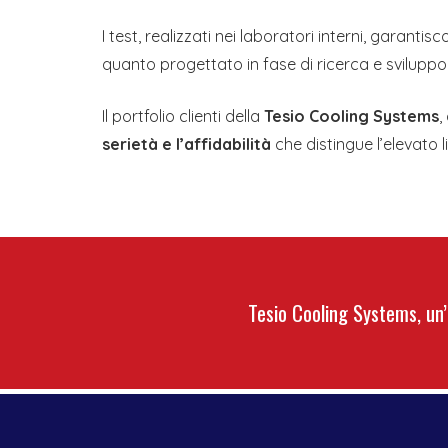
I test, realizzati nei laboratori interni, garanti
quanto progettato in fase di ricerca e svilupp
Il portfolio clienti della
Tesio Cooling Systems
,
serietà e l’affidabilità
che distingue l’elevato l
Tesio Cooling Systems, un’