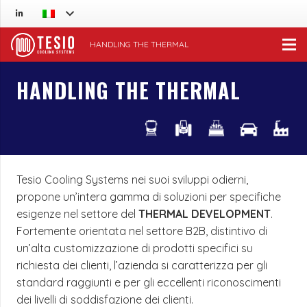
HANDLING THE THERMAL
HANDLING THE THERMAL
Tesio Cooling Systems nei suoi sviluppi odierni,
propone un’intera gamma di soluzioni per specifiche
esigenze nel settore del
THERMAL DEVELOPMENT
.
Fortemente orientata nel settore B2B, distintivo di
un’alta customizzazione di prodotti specifici su
richiesta dei clienti, l’azienda si caratterizza per gli
standard raggiunti e per gli eccellenti riconoscimenti
dei livelli di soddisfazione dei clienti.