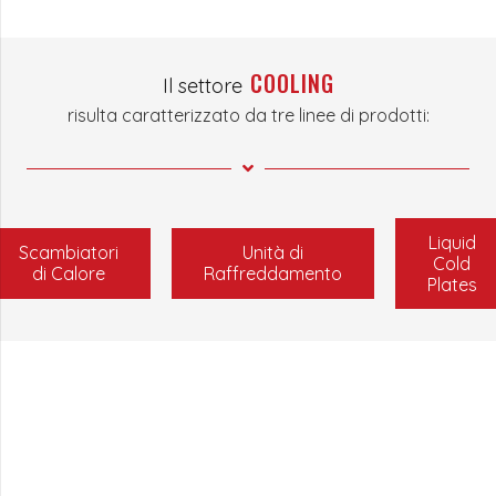
COOLING
Il settore
risulta caratterizzato da tre linee di prodotti:
Liquid
Scambiatori
Unità di
Cold
di Calore
Raffreddamento
Plates