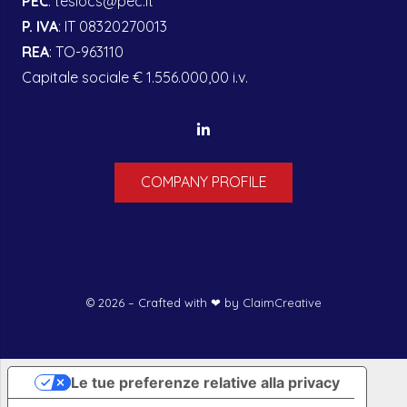
PEC
:
tesiocs@pec.it
P. IVA
: IT 08320270013
REA
: TO-963110
Capitale sociale € 1.556.000,00 i.v.
COMPANY PROFILE
©
2026
– Crafted with ❤︎ by
ClaimCreative
Le tue preferenze relative alla privacy