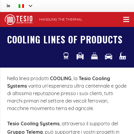
HANDLING THE THERMAL
COOLING LINES OF PRODUCTS
Nella linea prodotti
COOLING
, la
Tesio Cooling
Systems
vanta un’esperienza ultra centennale e gode
di altissima reputazione presso i suoi clienti, tutti
marchi primari nel settore dei veicoli ferroviari,
macchine movimento terra ed agricole.
Tesio Cooling Systems
, attraverso il supporto del
Gruppo Telema
, può supportare i vostri progetti in